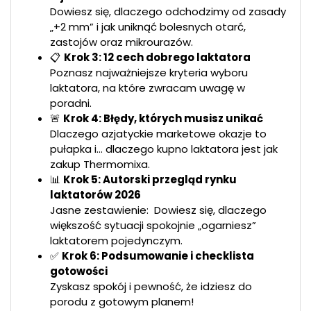
Dowiesz się, dlaczego odchodzimy od zasady
„+2 mm” i jak uniknąć bolesnych otarć,
zastojów oraz mikrourazów.
📋
Krok 3: 12 cech dobrego laktatora
Poznasz najważniejsze kryteria wyboru
laktatora, na które zwracam uwagę w
poradni.
🚨
Krok 4: Błędy, których musisz unikać
Dlaczego azjatyckie marketowe okazje to
pułapka i... dlaczego kupno laktatora jest jak
zakup Thermomixa.
📊
Krok 5: Autorski przegląd rynku
laktatorów 2026
Jasne zestawienie: Dowiesz się, dlaczego
większość sytuacji spokojnie „ogarniesz”
laktatorem pojedynczym.
✅
Krok 6: Podsumowanie i checklista
gotowości
Zyskasz spokój i pewność, że idziesz do
porodu z gotowym planem!