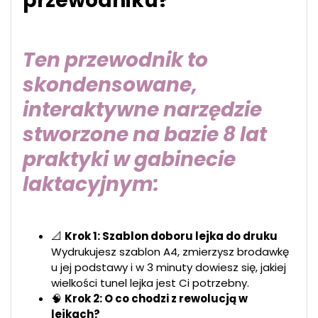
przewodniku?
Ten przewodnik to
skondensowane,
interaktywne narzędzie
stworzone na bazie 8 lat
praktyki w gabinecie
laktacyjnym
:
📐
Krok 1: Szablon doboru lejka do druku
Wydrukujesz szablon A4, zmierzysz brodawkę
u jej podstawy i w 3 minuty dowiesz się, jakiej
wielkości tunel lejka jest Ci potrzebny.
🧠
Krok 2: O co chodzi z rewolucją w
lejkach?